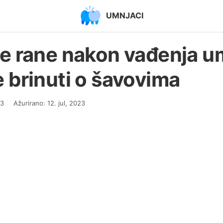
UMNJACI
e rane nakon vađenja u
 brinuti o šavovima
23
Ažurirano: 12. jul, 2023