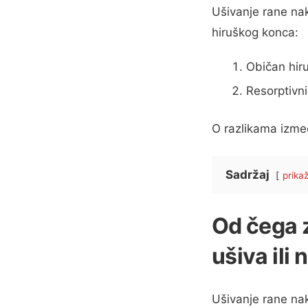
Ušivanje rane na
hiruškog konca:
Običan hir
Resorptivni
O razlikama izme
Sadržaj
prikaž
Od čega z
ušiva ili 
Ušivanje rane nak