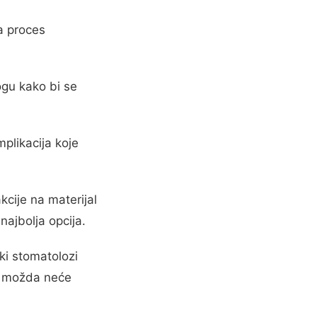
a proces
ogu kako bi se
plikacija koje
kcije na materijal
ajbolja opcija.
ki stomatolozi
da možda neće