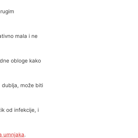
drugim
tivno mala i ne
adne obloge kako
 dublja, može biti
k od infekcije, i
ja umnjaka
.