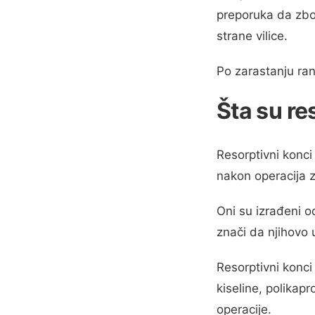
preporuka da zbo
strane vilice.
Po zarastanju ran
Šta su re
Resorptivni konci
nakon operacija 
Oni su izrađeni o
znači da njihovo 
Resorptivni konci
kiseline, polikapr
operacije.