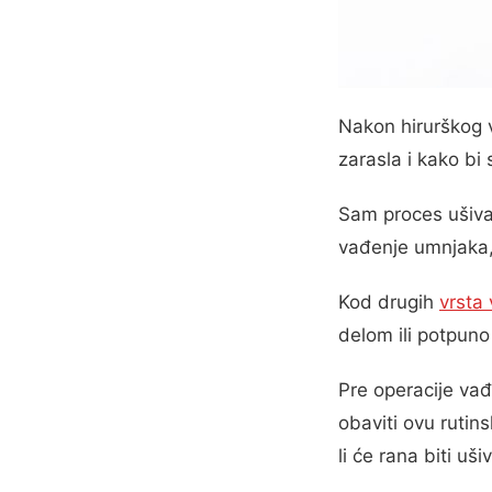
Nakon hirurškog v
zarasla i kako bi 
Sam proces ušivan
vađenje umnjaka, 
Kod drugih
vrsta
delom ili potpuno
Pre operacije vađ
obaviti ovu rutin
li će rana biti uš