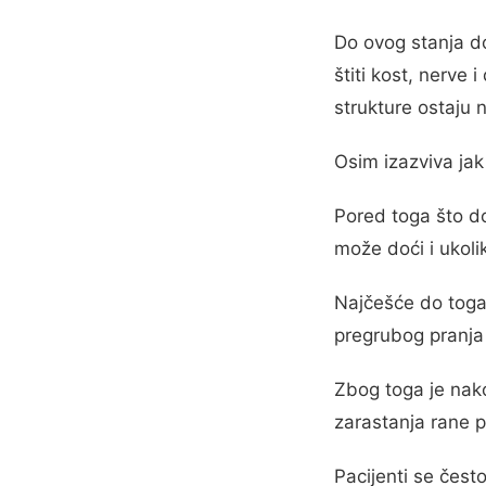
Do ovog stanja d
štiti kost, nerve
strukture ostaju 
Osim izazviva jak
Pored toga što d
može doći i ukolik
Najčešće do toga 
pregrubog pranja
Zbog toga je nak
zarastanja rane p
Pacijenti se čest