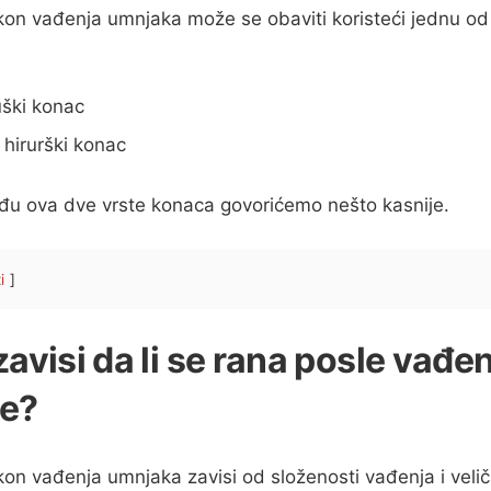
kon vađenja umnjaka može se obaviti koristeći jednu od
uški konac
 hirurški konac
đu ova dve vrste konaca govorićemo nešto kasnije.
i
avisi da li se rana posle vađe
ne?
on vađenja umnjaka zavisi od složenosti vađenja i veliči