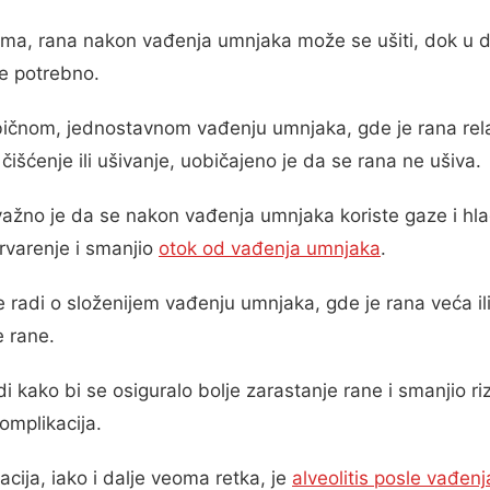
ima, rana nakon vađenja umnjaka može se ušiti, dok u 
je potrebno.
bičnom, jednostavnom vađenju umnjaka, gde je rana rela
išćenje ili ušivanje, uobičajeno je da se rana ne ušiva.
važno je da se nakon vađenja umnjaka koriste gaze i hl
krvarenje i smanjio
otok od vađenja umnjaka
.
radi o složenijem vađenju umnjaka, gde je rana veća ili
e rane.
 kako bi se osiguralo bolje zarastanje rane i smanjio rizi
omplikacija.
cija, iako i dalje veoma retka, je
alveolitis posle vađen