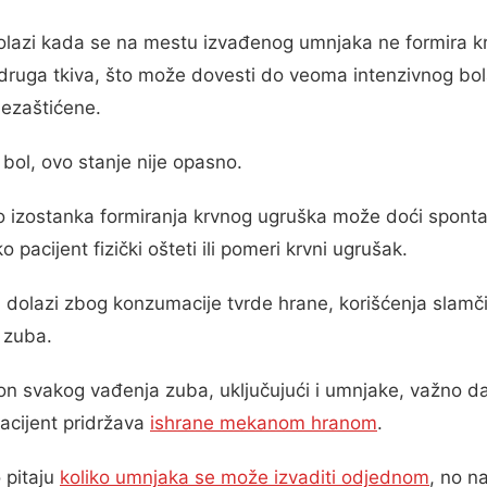
olazi kada se na mestu izvađenog umnjaka ne formira kr
 i druga tkiva, što može dovesti do veoma intenzivnog b
nezaštićene.
 bol, ovo stanje nije opasno.
o izostanka formiranja krvnog ugruška može doći spontan
o pacijent fizički ošteti ili pomeri krvni ugrušak.
dolazi zbog konzumacije tvrde hrane, korišćenja slamči
 zuba.
on svakog vađenja zuba, uključujući i umnjake, važno d
acijent pridržava
ishrane mekanom hranom
.
o pitaju
koliko umnjaka se može izvaditi odjednom
, no n