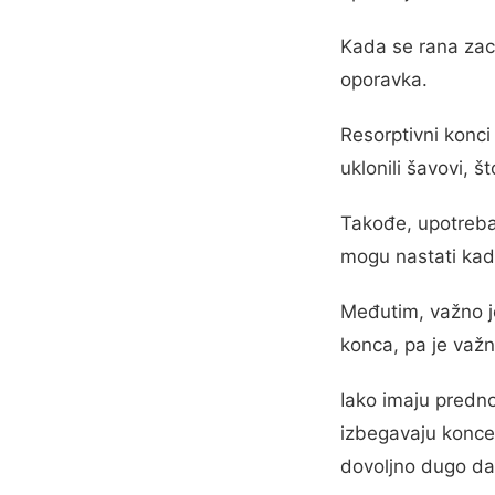
Kada se rana zace
oporavka.
Resorptivni konci
uklonili šavovi, 
Takođe, upotreba 
mogu nastati kada
Međutim, važno je
konca, pa je važn
Iako imaju predno
izbegavaju konce 
dovoljno dugo da