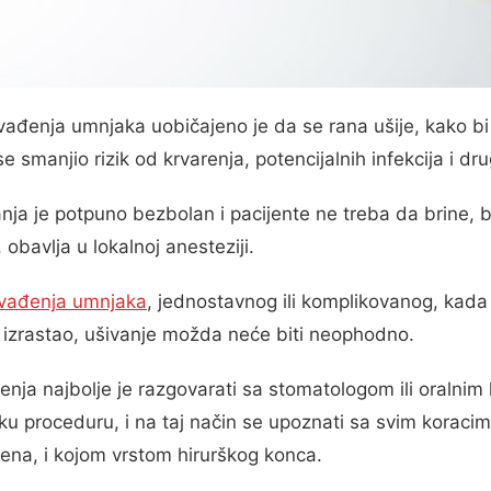
ađenja umnjaka uobičajeno je da se rana ušije, kako bi
se smanjio rizik od krvarenja, potencijalnih infekcija i dr
ja je potpuno bezbolan i pacijente ne treba da brine, b
obavlja u lokalnoj anesteziji.
 vađenja umnjaka
, jednostavnog ili komplikovanog, kada
 izrastao, ušivanje možda neće biti neophodno.
enja najbolje je razgovarati sa stomatologom ili oralnim 
sku proceduru, i na taj način se upoznati sa svim koracima
ivena, i kojom vrstom hirurškog konca.