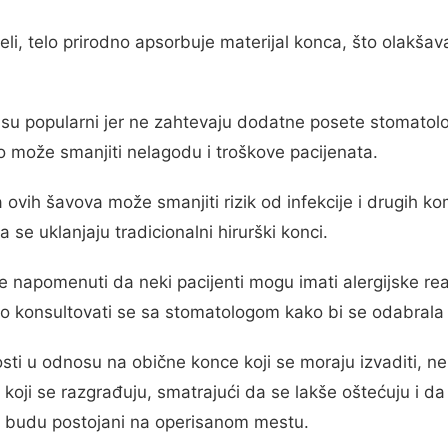
li, telo prirodno apsorbuje materijal konca, što olakšav
 su popularni jer ne zahtevaju dodatne posete stomatol
što može smanjiti nelagodu i troškove pacijenata.
ovih šavova može smanjiti rizik od infekcije i drugih kom
 se uklanjaju tradicionalni hirurški konci.
 napomenuti da neki pacijenti mogu imati alergijske rea
o konsultovati se sa stomatologom kako bi se odabrala n
sti u odnosu na obične konce koji se moraju izvaditi, ne
koji se razgrađuju, smatrajući da se lakše oštećuju i 
 budu postojani na operisanom mestu.