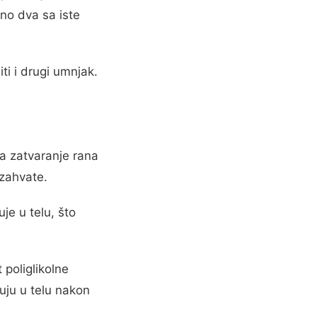
no dva sa iste
i i drugi umnjak.
za zatvaranje rana
 zahvate.
je u telu, što
 poliglikolne
đuju u telu nakon