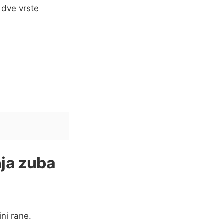
 dve vrste
nja zuba
ni rane.