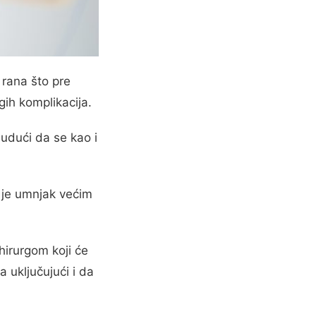
 rana što pre
ugih komplikacija.
udući da se kao i
 je umnjak većim
hirurgom koji će
 uključujući i da