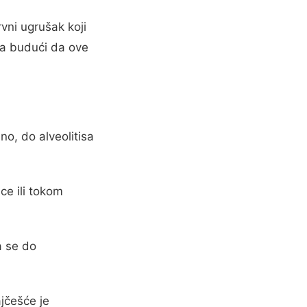
vni ugrušak koji
ola budući da ove
o, do alveolitisa
ce ili tokom
a se do
ajčešće je