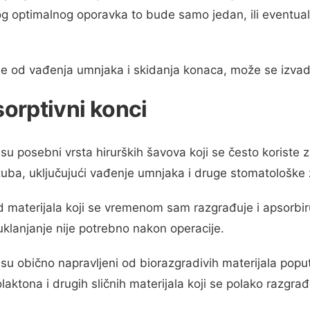
g optimalnog oporavka to bude samo jedan, ili eventual
e od vađenja umnjaka i skidanja konaca, može se izvadit
sorptivni konci
 su posebni vrsta hirurških šavova koji se često koriste 
zuba, uključujući vađenje umnjaka i druge stomatološke
d materijala koji se vremenom sam razgrađuje i apsorbiru
uklanjanje nije potrebno nakon operacije.
 su obično napravljeni od biorazgradivih materijala poput
olaktona i drugih sličnih materijala koji se polako razgra