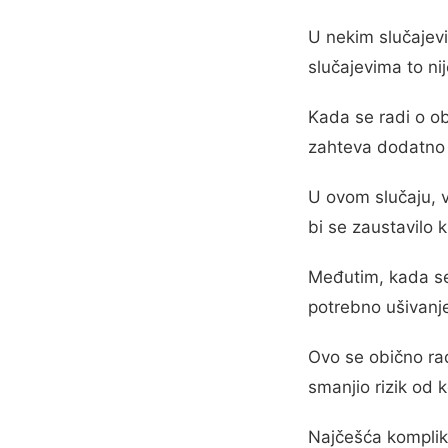
U nekim slučajev
slučajevima to ni
Kada se radi o o
zahteva dodatno č
U ovom slučaju, 
bi se zaustavilo 
Međutim, kada se 
potrebno ušivanj
Ovo se obično radi
smanjio rizik od k
Najčešća komplika