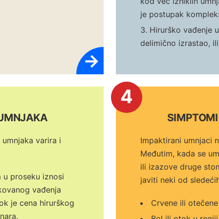
kod već izniklih umnja
je postupak kompleks
Hirurško vađenje 
delimično izrastao, il
→
4
 UMNJAKA
SIMPTOMI
 umnjaka varira i
Impaktirani umnjaci 
Međutim, kada se umnj
ili izazove druge st
 u proseku iznosi
javiti neki od sledeć
ikovanog vađenja
ok je cena hirurškog
Crvene ili otečene
nara.
Bol ili otok u regi