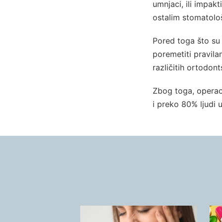
umnjaci, ili impakt
ostalim stomatolo
Pored toga što su 
poremetiti pravila
različitih ortodon
Zbog toga, operac
i preko 80% ljudi 