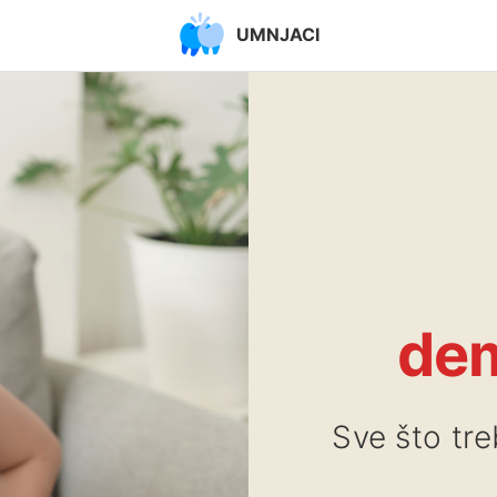
UMNJACI
dem
Sve što tr