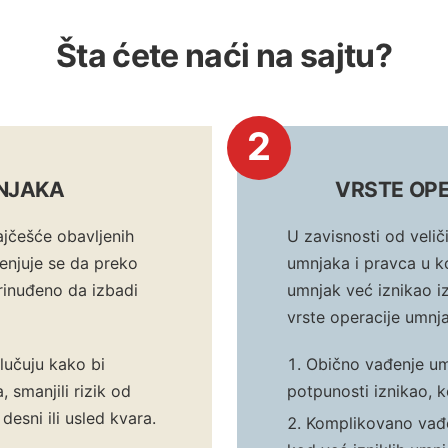
Šta ćete naći na sajtu?
2
NJAKA
VRSTE OP
ajčešće obavljenih
U zavisnosti od veliči
cenjuje se da preko
umnjaka i pravca u ko
rinuđeno da izbadi
umnjak već iznikao izn
vrste operacije umnj
lučuju kako bi
Obično vađenje um
, smanjili rizik od
potpunosti iznikao,
i desni ili usled kvara.
Komplikovano vađen