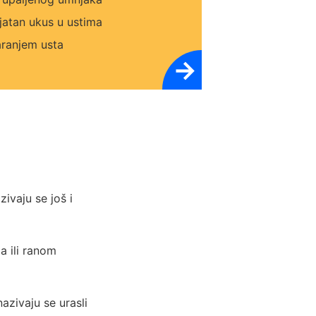
ijatan ukus u ustima
aranjem usta
→
ivaju se još i
a ili ranom
azivaju se urasli