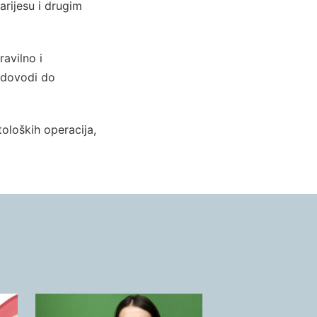
arijesu i drugim
ravilno i
o dovodi do
oloških operacija,