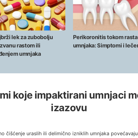
brži lek za zubobolju
Perikoronitis tokom rasta
zvanu rastom ili
umnjaka: Simptomi i leče
đenjem umnjaka
mi koje impaktirani umnjaci 
izazovu
 čišćenje uraslih ili delimično izniklih umnjaka povećavaju