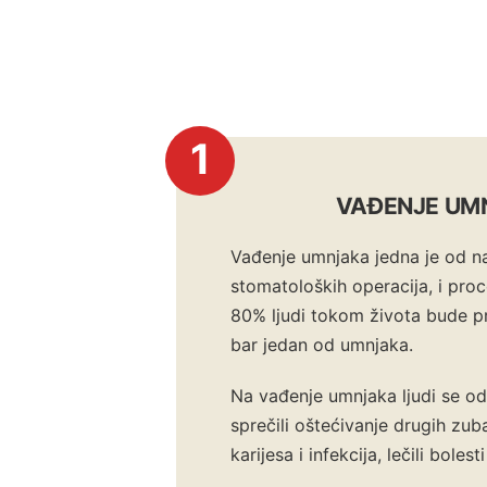
1
VAĐENJE UM
Vađenje umnjaka jedna je od n
stomatoloških operacija, i pro
80% ljudi tokom života bude p
bar jedan od umnjaka.
Na vađenje umnjaka ljudi se od
sprečili oštećivanje drugih zuba
karijesa i infekcija, lečili bolest