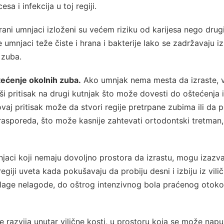
sa i infekcija u toj regiji.
ani umnjaci izloženi su većem riziku od karijesa nego drug
 umnjaci teže čiste i hrana i bakterije lako se zadržavaju i
 zuba.
tećenje okolnih zuba.
Ako umnjak nema mesta da izraste, v
i pritisak na drugi kutnjak što može dovesti do oštećenja ili
 ovaj pritisak može da stvori regije pretrpane zubima ili da
 rasporeda, što može kasnije zahtevati ortodontski tretman
aci koji nemaju dovoljno prostora da izrastu, mogu izazva
regiji uveta kada pokušavaju da probiju desni i izbiju iz vilič
lage nelagode, do oštrog intenzivnog bola praćenog otoko
razvija unutar vilične kosti, u prostoru koja se može napun