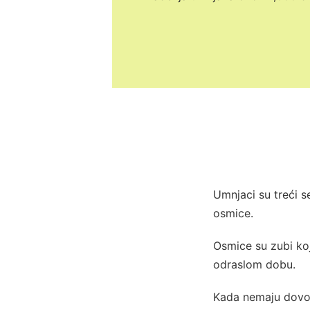
Umnjaci su treći s
osmice.
Osmice su zubi koj
odraslom dobu.
Kada nemaju dovolj