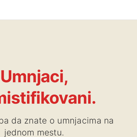
Umnjaci,
istifikovani.
eba da znate o umnjacima na
jednom mestu.