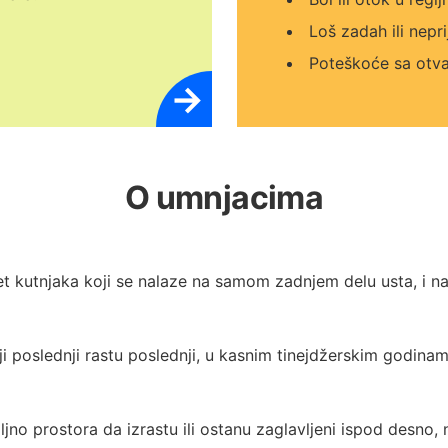
Loš zadah ili nepr
Poteškoće sa otv
→
O umnjacima
et kutnjaka koji se nalaze na samom zadnjem delu usta, i naz
i poslednji rastu poslednji, u kasnim tinejdžerskim godinam
no prostora da izrastu ili ostanu zaglavljeni ispod desno, n