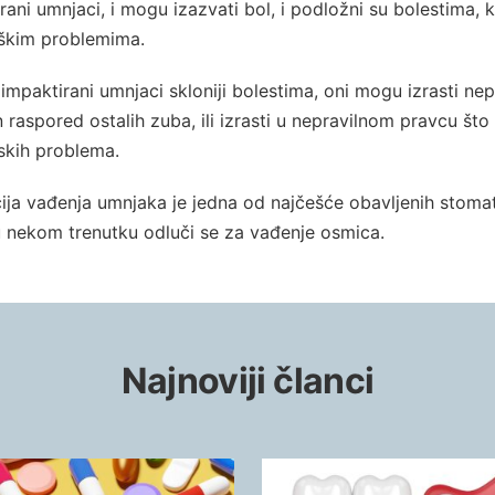
irani umnjaci, i mogu izazvati bol, i podložni su bolestima, k
škim problemima.
impaktirani umnjaci skloniji bolestima, oni mogu izrasti nep
n raspored ostalih zuba, ili izrasti u nepravilnom pravcu št
tskih problema.
ija vađenja umnjaka je jedna od najčešće obavljenih stomat
u nekom trenutku odluči se za vađenje osmica.
Najnoviji članci