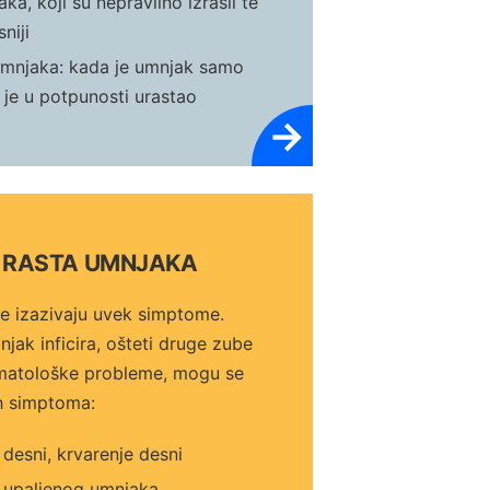
ka, koji su nepravilno izrasli te
niji
umnjaka: kada je umnjak samo
i je u potpunosti urastao
→
 RASTA UMNJAKA
ne izazivaju uvek simptome.
ak inficira, ošteti druge zube
omatološke probleme, mogu se
ih simptoma:
 desni, krvarenje desni
ji upaljenog umnjaka