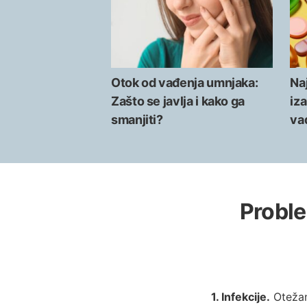
Otok od vađenja umnjaka:
Naj
Zašto se javlja i kako ga
iza
smanjiti?
va
Proble
1. Infekcije.
Otežano