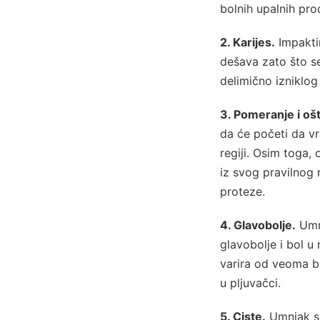
bolnih upalnih proce
2. Karijes.
Impaktir
dešava zato što se
delimično izniklog
3. Pomeranje i oš
da će početi da vrš
regiji. Osim toga,
iz svog pravilnog
proteze.
4. Glavobolje.
Umnj
glavobolje i bol u 
varira od veoma b
u pljuvačci.
5. Ciste.
Umnjak se 