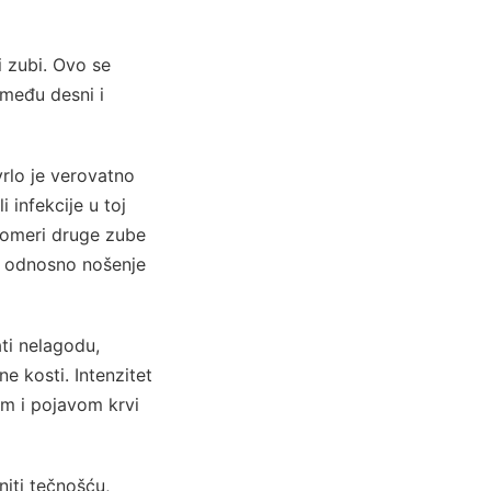
i zubi. Ovo se
zmeđu desni i
rlo je verovatno
 infekcije u toj
 pomeri druge zube
, odnosno nošenje
ti nelagodu,
ne kosti. Intenzitet
m i pojavom krvi
iti tečnošću,