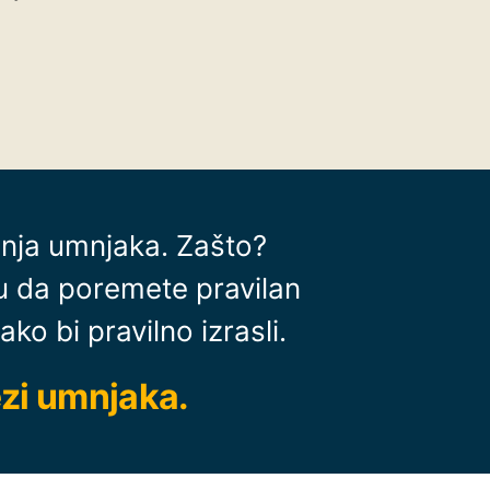
enja umnjaka. Zašto?
u da poremete pravilan
ko bi pravilno izrasli.
ezi umnjaka.