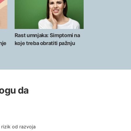
Rast umnjaka: Simptomi na
nje
koje treba obratiti pažnju
mogu da
 rizik od razvoja