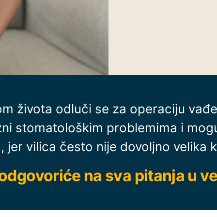
om života odluči se za operaciju vađ
žni stomatološkim problemima i mog
jer vilica često nije dovoljno velika ka
odgovoriće na sva pitanja u v