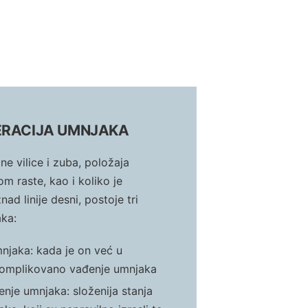
ERACIJA UMNJAKA
ne vilice i zuba, položaja
m raste, kao i koliko je
ad linije desni, postoje tri
aka:
njaka: kada je on već u
 komplikovano vađenje umnjaka
je umnjaka: složenija stanja